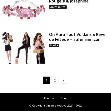
Rouge® & Joséphine
Accessoires
On Aura Tout Vu dans « Rêve
de Fêtes » – aufeminin.com
Media
1
2
About us
Shop
© Copyright On aura tout vu 2021 - 2022