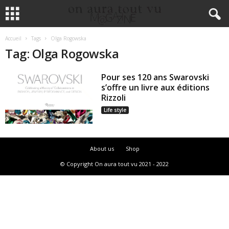
Accueil
Tags
Olga Rogowska
Tag: Olga Rogowska
Pour ses 120 ans Swarovski
s’offre un livre aux éditions
Rizzoli
Life style
About us
Shop
© Copyright On aura tout vu 2021 - 2022