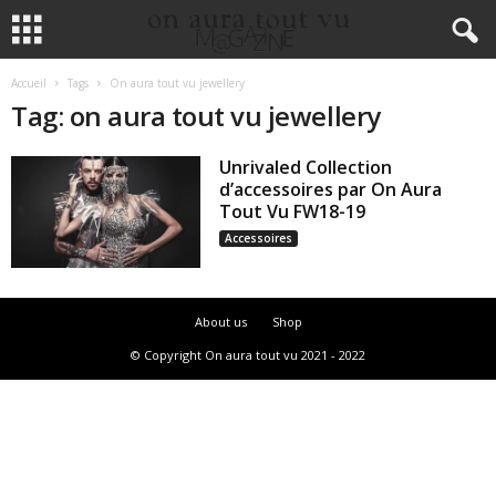
Accueil
Tags
On aura tout vu jewellery
Tag: on aura tout vu jewellery
Unrivaled Collection
d’accessoires par On Aura
Tout Vu FW18-19
Accessoires
About us
Shop
© Copyright On aura tout vu 2021 - 2022