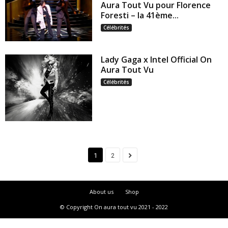
Aura Tout Vu pour Florence
Foresti – la 41ème...
Célébrités
Lady Gaga x Intel Official On
Aura Tout Vu
Célébrités
1
2
About us
Shop
© Copyright On aura tout vu 2021 - 2022