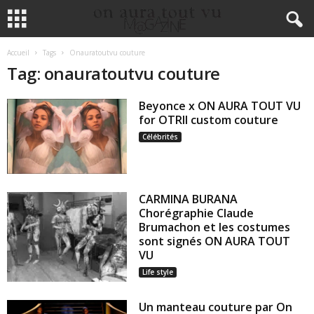
Accueil
Tags
Onauratoutvu couture
Tag: onauratoutvu couture
Beyonce x ON AURA TOUT VU
for OTRII custom couture
Célébrités
CARMINA BURANA
Chorégraphie Claude
Brumachon et les costumes
sont signés ON AURA TOUT
VU
Life style
Un manteau couture par On