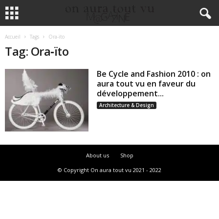
Accueil
Tags
Ora‐ïto
Tag: Ora‐ïto
Be Cycle and Fashion 2010 : on
aura tout vu en faveur du
développement...
Architecture & Design
About us
Shop
© Copyright On aura tout vu 2021 - 2022