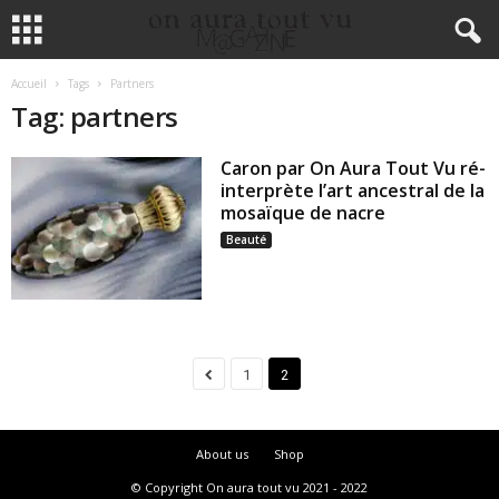
Accueil
Tags
Partners
Tag: partners
Caron par On Aura Tout Vu ré-
interprète l’art ancestral de la
mosaïque de nacre
Beauté
1
2
About us
Shop
© Copyright On aura tout vu 2021 - 2022