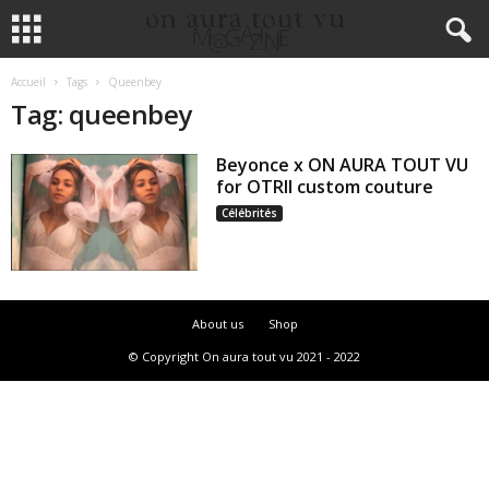
Accueil
Tags
Queenbey
Tag: queenbey
Beyonce x ON AURA TOUT VU
for OTRII custom couture
Célébrités
About us
Shop
© Copyright On aura tout vu 2021 - 2022