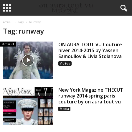
Accueil
Tags
Runway
Tag: runway
ON AURA TOUT VU Couture
00:14:01
hiver 2014-2015 by Yassen
Samouilov & Livia Stoianova
Vidéos
New York Magazine THECUT
runway 2014 spring paris
couture by on aura tout vu
Media