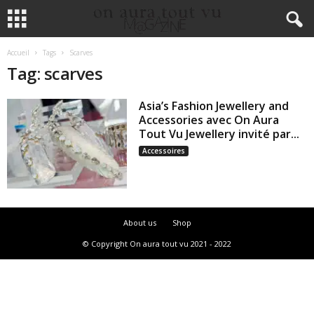
Accueil
Tags
Scarves
Tag: scarves
Asia’s Fashion Jewellery and
Accessories avec On Aura
Tout Vu Jewellery invité par...
Accessoires
About us
Shop
© Copyright On aura tout vu 2021 - 2022