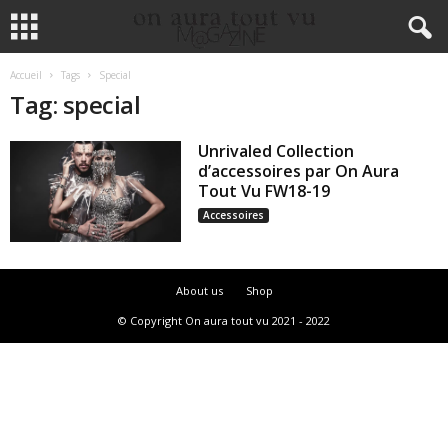
Accueil
Tags
Special
Tag: special
Unrivaled Collection
d’accessoires par On Aura
Tout Vu FW18-19
Accessoires
About us
Shop
© Copyright On aura tout vu 2021 - 2022