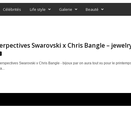
Célébrités
Life style
Galerie
Beauté
rpectives Swarovski x Chris Bangle – jewelry 
s
erspectives Swarovski x Chris Bangle - bijoux par on aura tout vu pour le printem
...