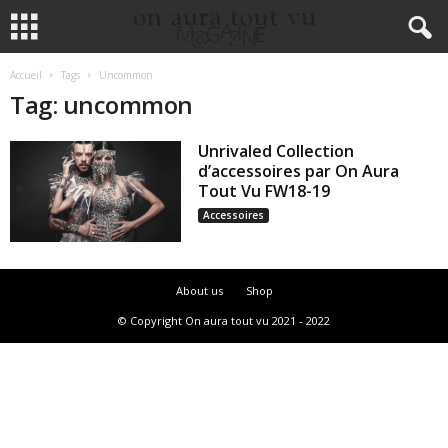
Accueil
Tags
Uncommon
Tag: uncommon
Unrivaled Collection
d’accessoires par On Aura
Tout Vu FW18-19
Accessoires
About us
Shop
© Copyright On aura tout vu 2021 - 2022