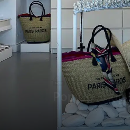
g
a
z
i
n
e
o
MODE
ACCESSOIRES
LIFE STYLE
ARCHITECTURE 
Pop Up Shop
f
F
r