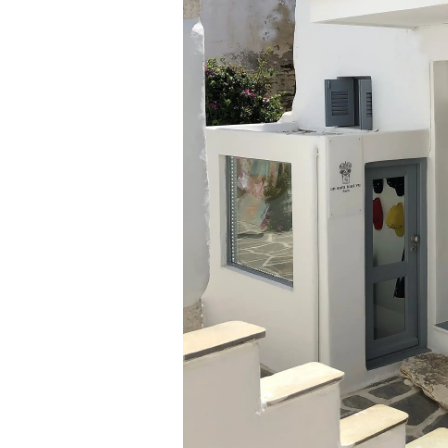
O
n
A
u
r
a
T
o
u
t
V