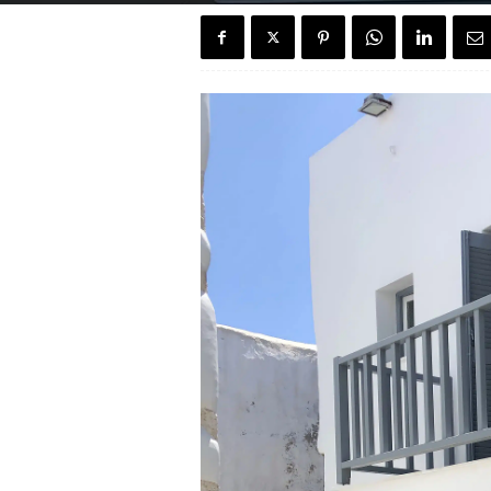
e
n
c
h
H
o
u
s
e
"