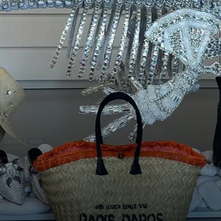
& DESIGN
NEWS
 ON AURA TOUT VU Par