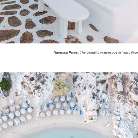
Naoussa Paros
: The beautiful picturesque fishing villa