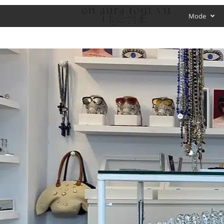
O
Mode
f
f
i
c
i
a
l
M
a