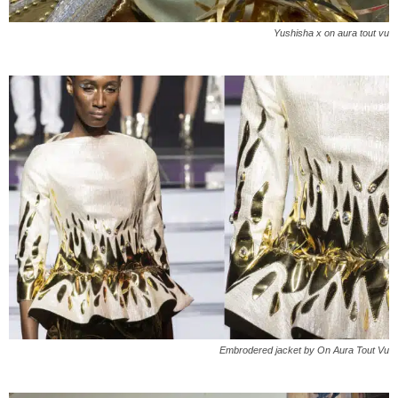
Yushisha x on aura tout vu
Embrodered jacket by On Aura Tout Vu