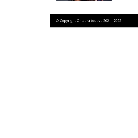
g
© Copyright On aura tout vu 2021 - 2022
a
z
i
n
e
o
f
F
r