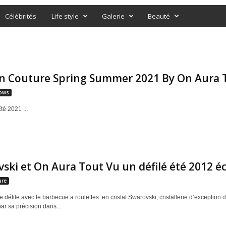
Célébrités
Life style
Galerie
Beauté
n Couture Spring Summer 2021 By On Aura 
ows
é 2021 ...
ski et On Aura Tout Vu un défilé été 2012 écl
ure
 défile avec le barbecue a roulettes en cristal Swarovski, cristallerie d’exception 
ar sa précision dans...