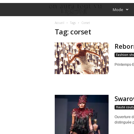
O
Mode
f
Accueil
Tags
Corset
Tag: corset
f
Rebor
i
Fashion sh
c
Printemps-Et
i
a
Swarov
l
Haute cout
M
Ouverture de
distinguée p
a