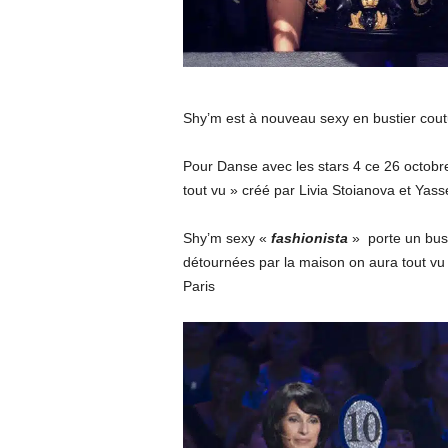
O
n
A
Shy’m est à nouveau sexy en bustier coutu
u
Pour Danse avec les stars 4 ce 26 octobre
r
tout vu » créé par Livia Stoianova et Yas
a
Shy’m sexy «
fashionista
» porte un busti
détournées par la maison on aura tout vu
T
Paris
o
u
t
V