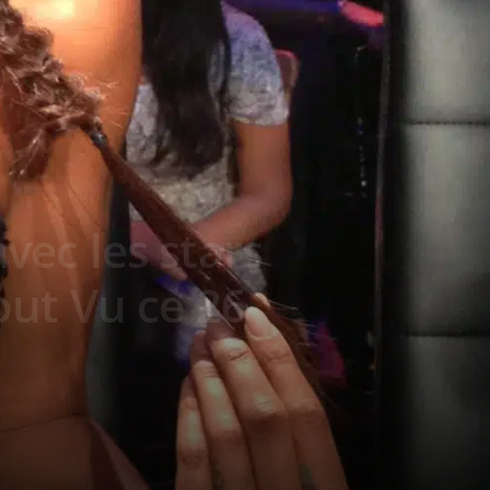
ec les stars
out Vu ce 26