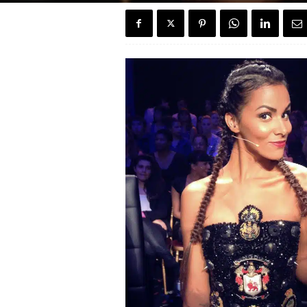
e
n
c
h
H
o
u
s
e
"