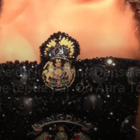
 du jury dans Danse av
ne tenue par On Aura T