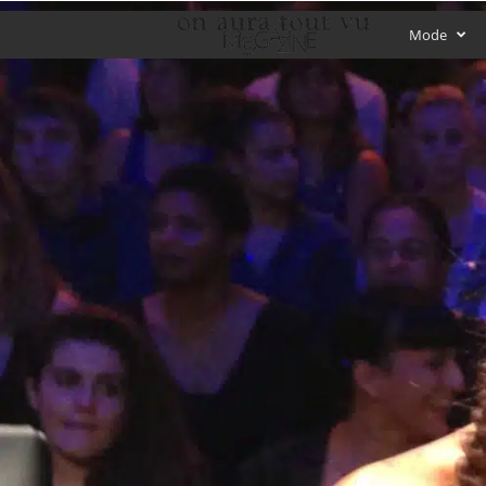
O
Mode
f
f
i
c
i
a
l
M
a