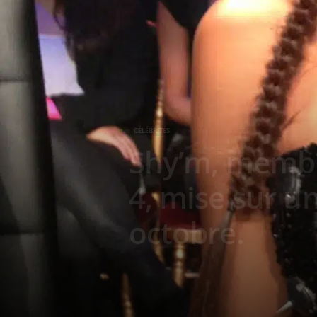
g
a
z
i
CÉLÉBRITÉS
n
Shy’m, membre
e
4, mise sur u
o
octobre.
f
F
r