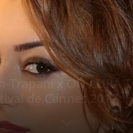
in-Trapani x ON AURA 
tival de Cannes 2017