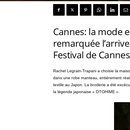
e
n
Cannes: la mode e
c
remarquée l’arrive
h
Festival de Cannes
H
o
Rachel Legrain-Trapani a choisie la mai
dans une robe manteau, entièrement réali
u
textile au Japon. La broderie a été excé
la légende japonaise « OTOHIME ».
s
e
"