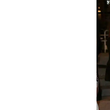
O
n
A
u
r
a
T
o
u
t
V