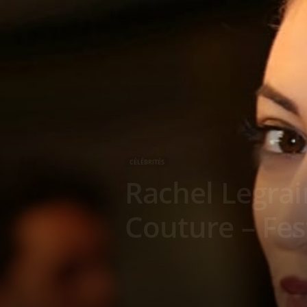
g
a
z
i
n
CÉLÉBRITÉS
e
Rachel Legra
o
Couture – Fes
f
F
r