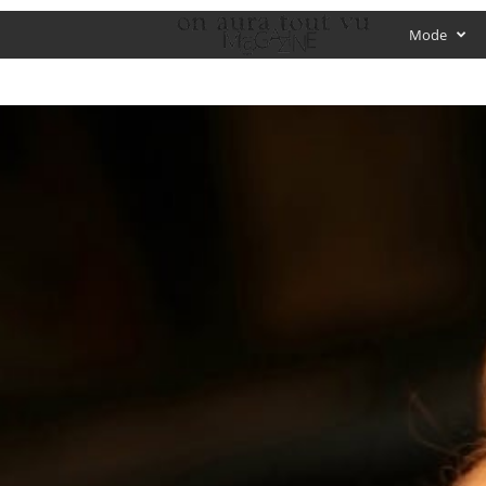
O
Mode
f
f
i
c
i
a
l
M
a