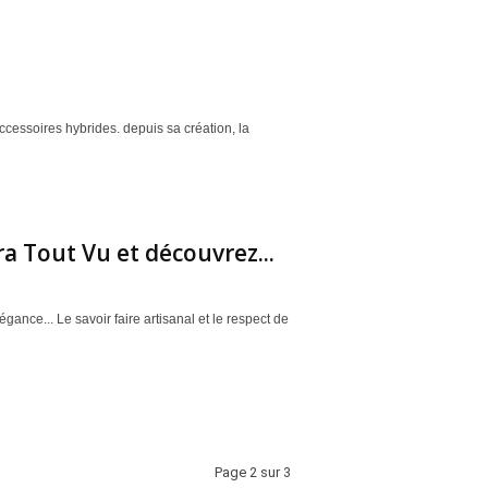
cessoires hybrides. depuis sa création, la
 Tout Vu et découvrez...
ance... Le savoir faire artisanal et le respect de
Page 2 sur 3