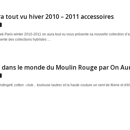
a tout vu hiver 2010 – 2011 accessoires
s
k Paris winter 2010-2011 on aura tout vu vous présente sa nouvelle collection d’ac
nte des collections hybrides :...
 dans le monde du Moulin Rouge par On Aura
s
gett ,cotton –club , toulouse lautrec et la haute couture un vent de féerie et d'élég