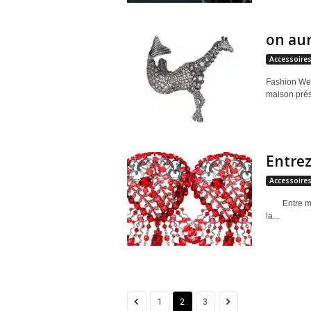
g
on aur
a
Accessoire
z
Fashion Wee
maison prése
i
n
Entrez
e
Accessoire
o
Entre mistin
la...
f
F
r
1
2
3