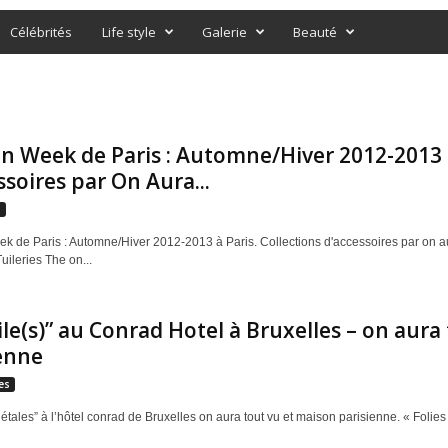
Célébrités
Life style
Galerie
Beauté
n Week de Paris : Automne/Hiver 2012-2013 à
ssoires par On Aura...
s
k de Paris : Automne/Hiver 2012-2013 à Paris. Collections d'accessoires par on au
uileries The on...
ile(s)” au Conrad Hotel à Bruxelles – on aur
enne
es
tales” à l’hôtel conrad de Bruxelles on aura tout vu et maison parisienne. « Folies