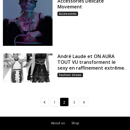
Accessories Delicate
Movement
Accessoires
André Laude et ON AURA
TOUT VU transforment le
sexy en raffinement extrême.
Fashion shows
1
2
3
About us
Shop