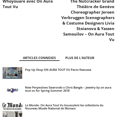
Whoyouare avec On Aura
The Nutcracker Grand
Tout Vu
Théâtre de Genève
Choreographer Jeroen
Verbruggen Scenographers
& Costume Designers Livia
Stoianova & Yassen
Samouilov – On Aura Tout
Vu
ARTICLES CONNEXES
PLUS DE L'AUTEUR
Pop Up Shop ON AURA TOUT VU Paros Naoussa
New Perpectives Swarovski x Chris Bangle – jewelry by on aura
tout vu for Spring Summer 2018
Le Monde- On Aura Tout Vu bousculent les collections du
Nouveau Musée National de Monaco